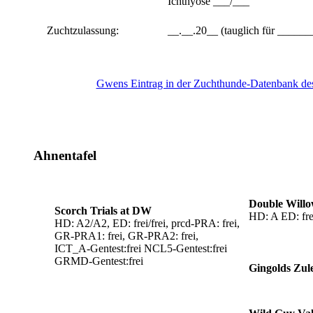
Ichthyose ___/___
Zuchtzulassung:
__.__.20__ (tauglich für _____
Gwens Eintrag in der Zuchthunde-Datenbank d
Ahnentafel
Double Willo
Scorch Trials at DW
HD: A ED: frei
HD: A2/A2, ED: frei/frei, prcd-PRA: frei,
GR-PRA1: frei, GR-PRA2: frei,
ICT_A-Gentest:frei NCL5-Gentest:frei
GRMD-Gentest:frei
Gingolds Zul