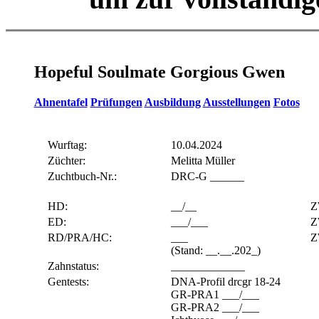
Hopeful Soulmate Gorgious
Gwen
Ahnentafel
Prüfungen
Ausbildung
Ausstellungen
Fotos
Wurftag:
10.04.2024
Züchter:
Melitta Müller
Zuchtbuch-Nr.:
DRC-G ______
HD:
__/__
Z
ED:
___/___
Z
RD/PRA/HC:
___
Z
(Stand: __.__.202_)
Zahnstatus:
_____________
Gentests:
DNA-Profil drcgr 18-24
GR-PRA1 ___/___
GR-PRA2 ___/___