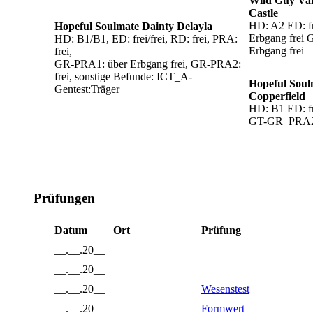
Wild Guy Val
Castle
HD: A2 ED: f
Hopeful Soulmate Dainty Delayla
Erbgang frei
HD: B1/B1, ED: frei/frei, RD: frei, PRA:
Erbgang frei
frei,
GR-PRA1: über Erbgang frei, GR-PRA2:
frei, sonstige Befunde: ICT_A-
Hopeful Soul
Gentest:Träger
Copperfield
HD: B1 ED: fr
GT-GR_PRA2:
Prüfungen
Datum
Ort
Prüfung
__.__.20__
__.__.20__
__.__.20__
Wesenstest
__.__.20__
Formwert