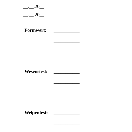
__.__.20__
__.__.20__
Formwert:
___________
___________
Wesenstest:
___________
___________
Welpentest:
___________
___________