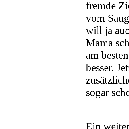
fremde Zi
vom Sauge
will ja au
Mama schm
am besten
besser. Je
zusätzlic
sogar sch
Ein weite