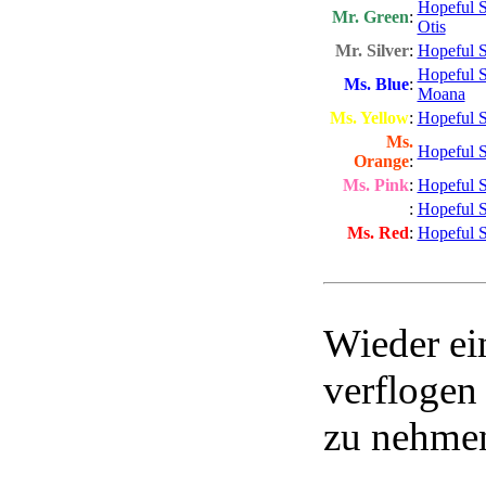
Hopeful S
Mr. Green
:
Otis
Mr. Silver
:
Hopeful S
Hopeful 
Ms. Blue
:
Moana
Ms. Yellow
:
Hopeful 
Ms.
Hopeful S
Orange
:
Ms. Pink
:
Hopeful S
Ms. White
:
Hopeful 
Ms. Red
:
Hopeful 
Wieder ein
verflogen
zu nehme