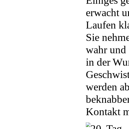
Einiges g
erwacht u
Laufen kla
Sie nehme
wahr und 
in der Wur
Geschwis
werden ab
beknabbert
Kontakt m