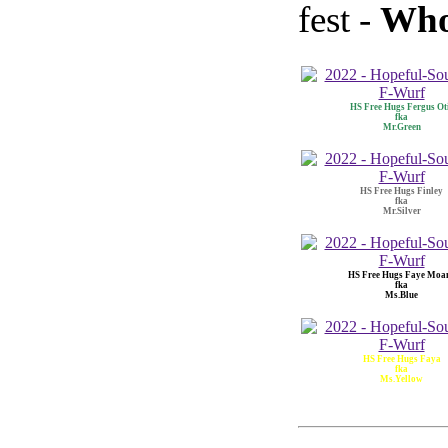
fest -
Who
HS Free Hugs Fergus Ot
fka
Mr.Green
HS Free Hugs Finley
fka
Mr.Silver
HS Free Hugs Faye Moa
fka
Ms.Blue
HS Free Hugs Faya
fka
Ms.Yellow